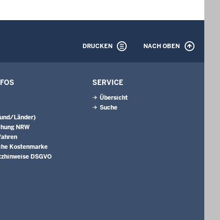
DRUCKEN
NACH OBEN
NFOS
SERVICE
Übersicht
Suche
Bund/Länder)
chung NRW
fahren
che Kostenmarke
tzhinweise DSGVO