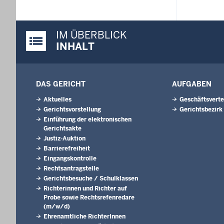
IM ÜBERBLICK
Justiz-Portal im Überblick:
INHALT
DAS GERICHT
AUFGABEN
Aktuelles
Geschäftsverte
Gerichtsvorstellung
Gerichtsbezirk
Einführung der elektronischen
Gerichtsakte
Justiz-Auktion
Barrierefreiheit
Eingangskontrolle
Rechtsantragstelle
Gerichtsbesuche / Schulklassen
Richterinnen und Richter auf
Probe sowie Rechtsrefenredare
(m/w/d)
Ehrenamtliche RichterInnen