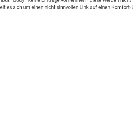
ribut `Body` keine Einträge vornehmen - diese werden nicht 
elt es sich um einen nicht sinnvollen Link auf einen Komfort-