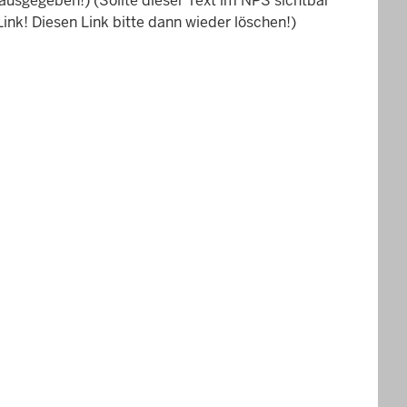
ausgegeben!) (Sollte dieser Text im NPS sichtbar
Link! Diesen Link bitte dann wieder löschen!)